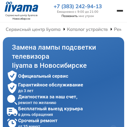
+7 (383) 242-94-13
Ежедневно с 9:00 до 21:00
Сервисный центр Iiyama
в
Позвонить
мне утром
Новосибирске
Сервисный центр Iiyama
Каталог устройств
Ремон
Замена лампы подсветки
телевизора
Iiyama в Новосибирске
Официальный сервис
Гарантийное обслуживание
до 3 лет
Диагностика за наш счет,
ремонт по желанию
Бесплатный выезд курьера
в день обращения
Срочный ремонт
от 35 минут