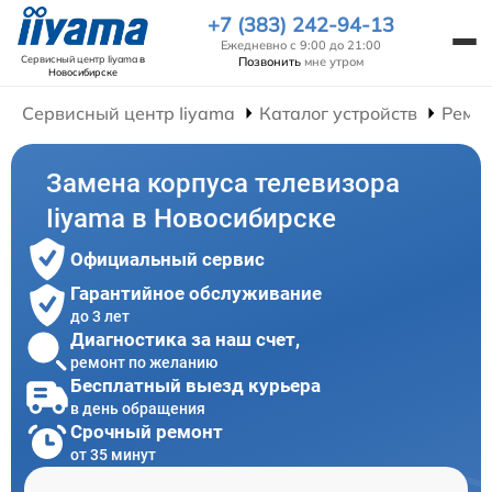
+7 (383) 242-94-13
Ежедневно с 9:00 до 21:00
Сервисный центр Iiyama
в
Позвонить
мне утром
Новосибирске
Сервисный центр Iiyama
Каталог устройств
Ремон
Замена корпуса телевизора
Iiyama в Новосибирске
Официальный сервис
Гарантийное обслуживание
до 3 лет
Диагностика за наш счет,
ремонт по желанию
Бесплатный выезд курьера
в день обращения
Срочный ремонт
от 35 минут