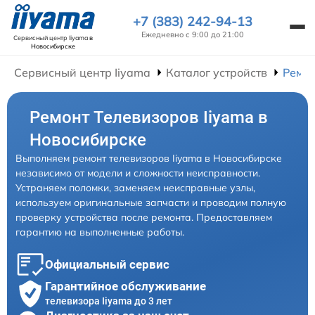
+7 (383) 242-94-13
Ежедневно с 9:00 до 21:00
Сервисный центр Iiyama
в
Новосибирске
Сервисный центр Iiyama
Каталог устройств
Ремон
Ремонт Телевизоров Iiyama в
Новосибирске
Выполняем ремонт телевизоров Iiyama в Новосибирске
независимо от модели и сложности неисправности.
Устраняем поломки, заменяем неисправные узлы,
используем оригинальные запчасти и проводим полную
проверку устройства после ремонта. Предоставляем
гарантию на выполненные работы.
Официальный сервис
Гарантийное обслуживание
телевизора Iiyama до 3 лет