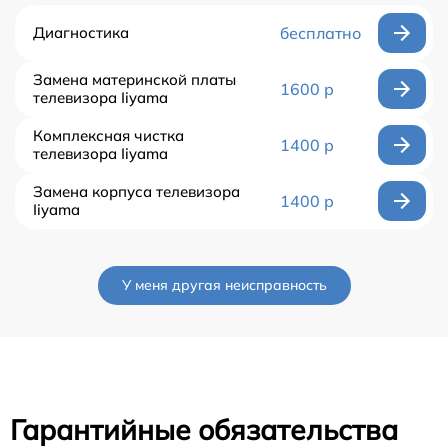
Диагностика
бесплатно
Замена материнской платы
1600 р
телевизора Iiyama
Комплексная чистка
1400 р
телевизора Iiyama
Замена корпуса телевизора
1400 р
Iiyama
У меня другая неисправность
Гарантийные обязательства