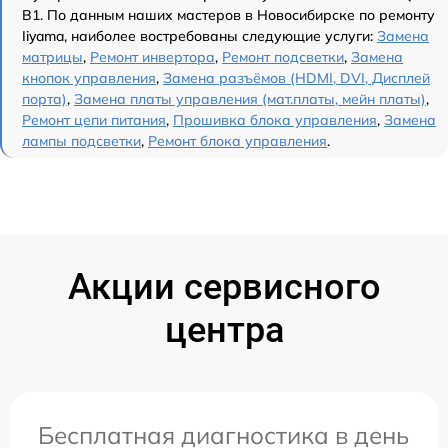
B1. По данным наших мастеров в Новосибирске по ремонту
Iiyama, наиболее востребованы следующие услуги:
Замена
матрицы
,
Ремонт инвертора
,
Ремонт подсветки
,
Замена
кнопок управления
,
Замена разъёмов (HDMI, DVI, Дисплей
порта)
,
Замена платы управления (мат.платы, мейн платы)
,
Ремонт цепи питания
,
Прошивка блока управления
,
Замена
лампы подсветки
,
Ремонт блока управления
.
Акции сервисного
центра
Бесплатная диагностика в день