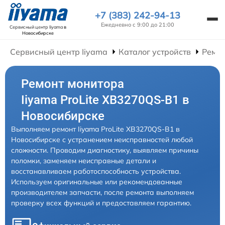
+7 (383) 242-94-13
Ежедневно с 9:00 до 21:00
Сервисный центр Iiyama
в
Новосибирске
Сервисный центр Iiyama
Каталог устройств
Ремо
Ремонт монитора
Iiyama ProLite XB3270QS-B1 в
Новосибирске
Выполняем ремонт Iiyama ProLite XB3270QS-B1 в
Новосибирске с устранением неисправностей любой
сложности. Проводим диагностику, выявляем причины
поломки, заменяем неисправные детали и
восстанавливаем работоспособность устройства.
Используем оригинальные или рекомендованные
производителем запчасти, после ремонта выполняем
проверку всех функций и предоставляем гарантию.