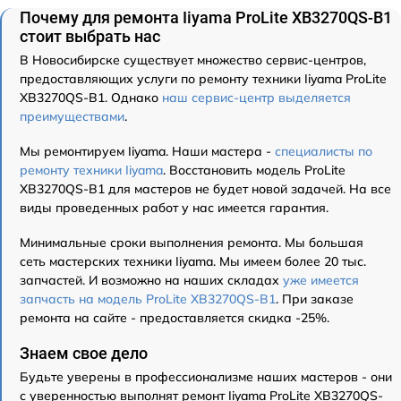
Почему для ремонта Iiyama ProLite XB3270QS-B1
стоит выбрать нас
В Новосибирске существует множество сервис-центров,
предоставляющих услуги по ремонту техники Iiyama ProLite
XB3270QS-B1. Однако
наш сервис-центр выделяется
преимуществами
.
Мы ремонтируем Iiyama. Наши мастера -
специалисты по
ремонту техники Iiyama
. Восстановить модель ProLite
XB3270QS-B1 для мастеров не будет новой задачей. На все
виды проведенных работ у нас имеется гарантия.
Минимальные сроки выполнения ремонта. Мы большая
сеть мастерских техники Iiyama. Мы имеем более 20 тыс.
запчастей. И возможно на наших складах
уже имеется
запчасть на модель ProLite XB3270QS-B1
. При заказе
ремонта на сайте - предоставляется скидка -25%.
Знаем свое дело
Будьте уверены в профессионализме наших мастеров - они
с уверенностью выполнят ремонт Iiyama ProLite XB3270QS-