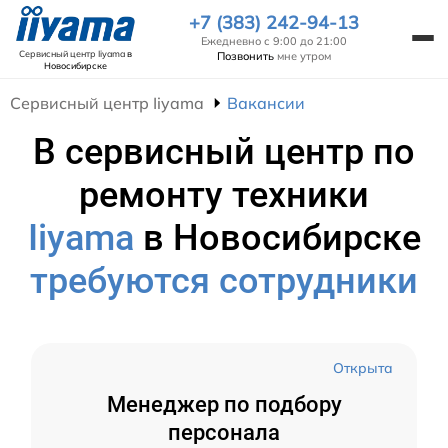
+7 (383) 242-94-13
Ежедневно с 9:00 до 21:00
Сервисный центр Iiyama
в
Позвонить
мне утром
Новосибирске
Сервисный центр Iiyama
Вакансии
В сервисный центр по
ремонту техники
Iiyama
в Новосибирске
требуются сотрудники
Открыта
Менеджер по подбору
персонала